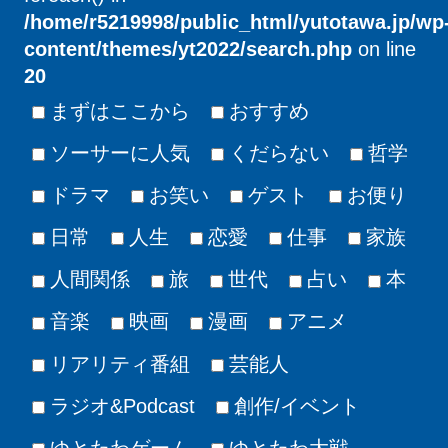
/home/r5219998/public_html/yutotawa.jp/wp
content/themes/yt2022/search.php
on line
20
まずはここから
おすすめ
ソーサーに人気
くだらない
哲学
ドラマ
お笑い
ゲスト
お便り
日常
人生
恋愛
仕事
家族
人間関係
旅
世代
占い
本
音楽
映画
漫画
アニメ
リアリティ番組
芸能人
ラジオ&Podcast
創作/イベント
ゆとたわゲーム
ゆとたわ大戦