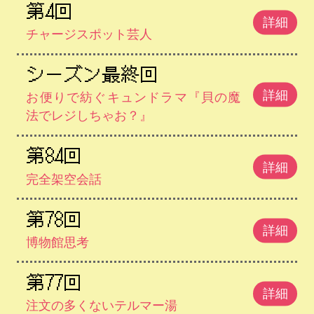
第4回
詳細
チャージスポット芸人
シーズン最終回
詳細
お便りで紡ぐキュンドラマ『貝の魔
法でレジしちゃお？』
第84回
詳細
完全架空会話
第78回
詳細
博物館思考
第77回
詳細
注文の多くないテルマー湯