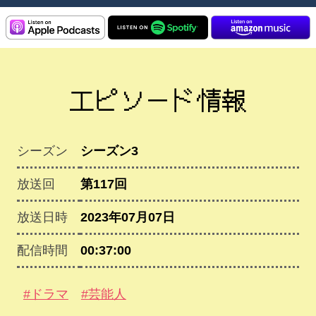
エピソード情報
シーズン
シーズン3
放送回
第117回
放送日時
2023年07月07日
配信時間
00:37:00
#ドラマ
#芸能人