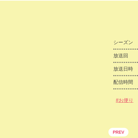
シーズン
放送回
放送日時
配信時間
#お便り
PREV