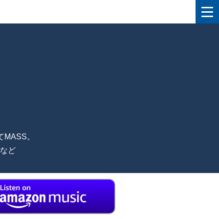
MASS。
など