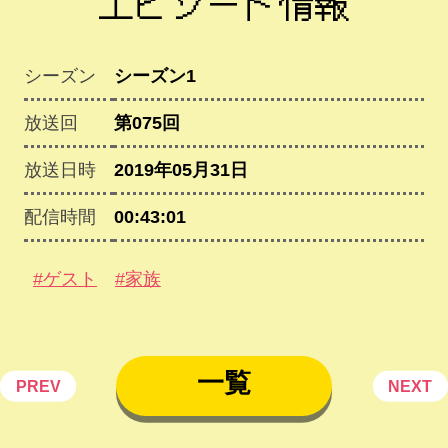
エピソード情報
シーズン
シーズン1
放送回
第075回
放送日時
2019年05月31日
配信時間
00:43:01
#ゲスト
#家族
一覧
PREV
NEXT