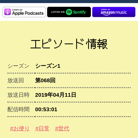
エピソード情報
シーズン
シーズン1
放送回
第068回
放送日時
2019年04月11日
配信時間
00:53:01
#お便り
#日常
#世代