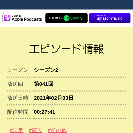
エピソード情報
シーズン
シーズン2
放送回
第041回
放送日時
2021年02月03日
配信時間
00:27:41
#日常
#家族
#その他