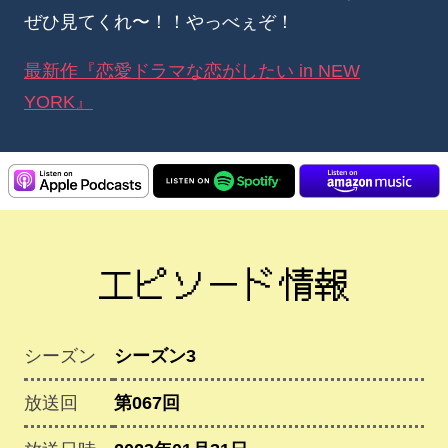
ぜひ見てくれ〜！！やっべぇぞ！
最新作『恋愛ドラマな恋がしたい in NEW
YORK』
エピソード情報
シーズン
シーズン3
放送回
第067回