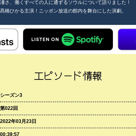
凄さ、働くすべての人に通ずるソウルについて語りました！
髙橋ひかる主演！ニッポン放送の館内を舞台にした演劇。
エピソード情報
シーズン3
第022回
2022年03月23日
00:39:57