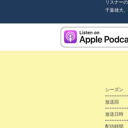
リスナーの
千葉雄大、
シーズン
放送回
放送日時
配信時間