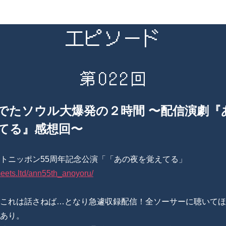
エピソード
第022回
でたソウル大爆発の２時間 〜配信演劇『
てる』感想回〜
トニッポン55周年記念公演「「あの夜を覚えてる」
meets.ltd/ann55th_anoyoru/
これは話さねば…となり急遽収録配信！全ソーサーに聴いてほ
あり。