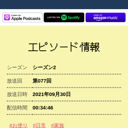
エピソード情報
シーズン
シーズン2
放送回
第077回
放送日時
2021年09月30日
配信時間
00:34:46
#お便り
#日常
#家族