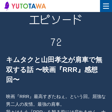
エピソード
72
キムタクと山田孝之が肩車で無
双する話 〜映画『RRR』感想
回〜
映画『RRR』最高すぎたねぇ。という回。屈強な
男二人の友情。最強の肩車。
我々はもう『RRR』を観る前には戻れません。ナ