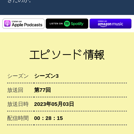
エピソード情報
シーズン
シーズン3
放送回
第77回
放送日時
2023年05月03日
配信時間
00：28：15