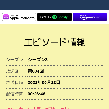
エピソード情報
シーズン
シーズン3
放送回
第034回
放送日時
2022年06月22日
配信時間
00:26:46
#ソーサーに人気
#日常
#人生