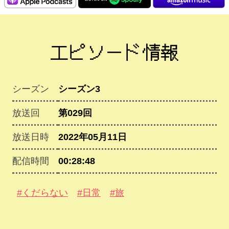
エピソード情報
シーズン
シーズン3
放送回
第029回
放送日時
2022年05月11日
配信時間
00:28:48
#くだらない
#日常
#旅