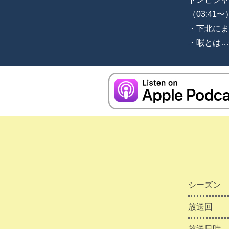
（03:41〜
・下北にま
・暇とは…
シーズン
放送回
放送日時