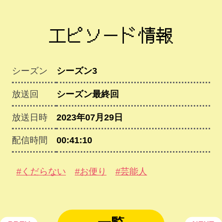
エピソード情報
シーズン
シーズン3
放送回
シーズン最終回
放送日時
2023年07月29日
配信時間
00:41:10
#くだらない
#お便り
#芸能人