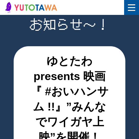
お知らせ〜！
ゆとたわ
presents 映画
『 #おいハンサ
ム !!』”みんな
でワイガヤ上
映”を開催！